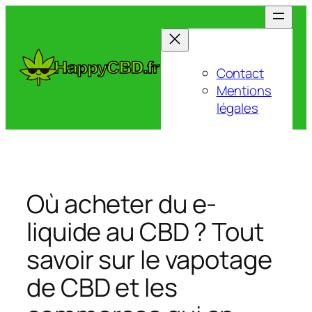
Aller
au
contenu
Contact
Mentions
légales
Où acheter du e-
liquide au CBD ? Tout
savoir sur le vapotage
de CBD et les