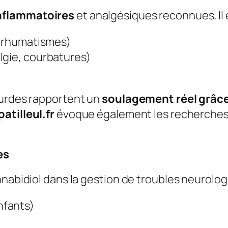
inflammatoires
et analgésiques reconnues. Il e
, rhumatismes)
lgie, courbatures)
ourdes rapportent un
soulagement réel grâc
atilleul.fr
évoque également les recherches e
es
nnabidiol dans la gestion de troubles neurol
nfants)