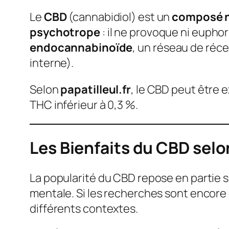
Le
CBD
(cannabidiol) est un
composé n
psychotrope
: il ne provoque ni eupho
endocannabinoïde
, un réseau de réce
interne).
Selon
papatilleul.fr
, le CBD peut être 
THC inférieur à 0,3 %.
Les Bienfaits du CBD selon
La popularité du CBD repose en partie
mentale. Si les recherches sont encore
différents contextes.