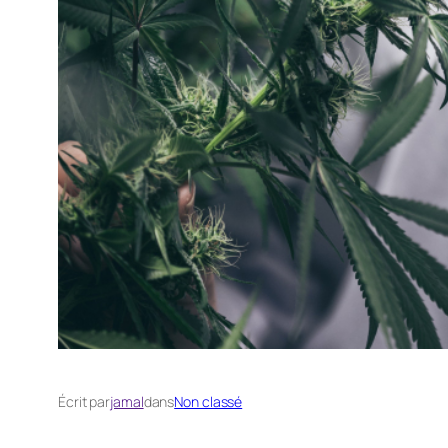
Écrit par
jamal
dans
Non classé