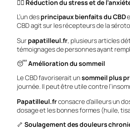
💆‍♀️
Réduction du stress et de l’anxiét
L’un des
principaux bienfaits du CBD
e
CBD agit sur les récepteurs de la séroto
Sur
papatilleul.fr
, plusieurs articles d
témoignages de personnes ayant rempla
😴
Amélioration du sommeil
Le CBD favoriserait un
sommeil plus pr
journée. Il peut être utile contre l’inso
Papatilleul.fr
consacre d’ailleurs un dos
dosage et les bonnes formes (huile, tis
🦴
Soulagement des douleurs chroni